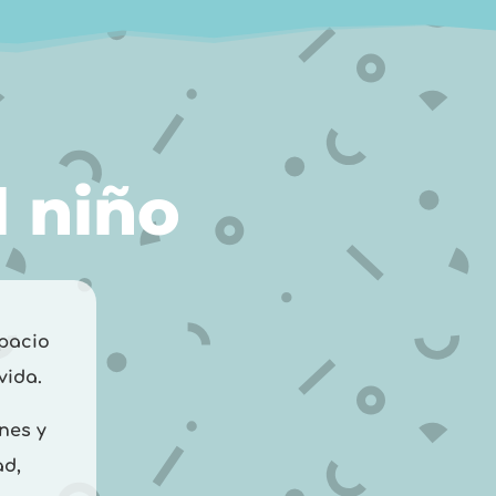
l niño
spacio
vida.
nes y
ad,