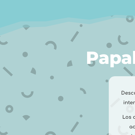
Papal
Descu
inte
Los 
ac