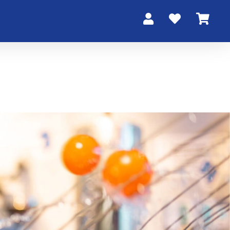


