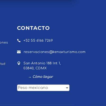
CONTACTO

+52 55 6166 7269
iones

reservaciones@kenaxturismo.com

San Antonio 188 Int 1,
dad
03840, CDMX
→ Cómo llegar
Peso mexicano