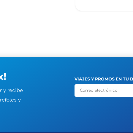
x!
VIAJES Y PROMOS EN TU
r y recibe
reíbles y