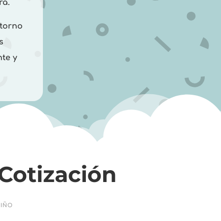
ra.
ntorno
s
te y
Cotización
NIÑO