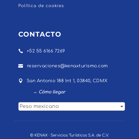
Política de cookies
CONTACTO

+52 55 6166 7269

reservaciones@kenaxturismo.com

San Antonio 188 Int 1, 03840, CDMX
→ Cómo llegar
Peso mexicano
© KENAX · Servicios Turísticos S.A. de C.V.