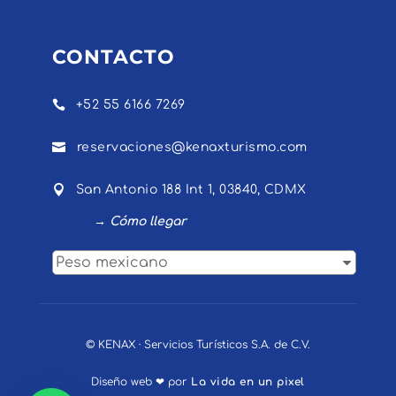
CONTACTO

+52 55 6166 7269

reservaciones@kenaxturismo.com

San Antonio 188 Int 1, 03840, CDMX
→ Cómo llegar
Peso mexicano
© KENAX · Servicios Turísticos S.A. de C.V.
Diseño web ❤ por
La vida en un pixel