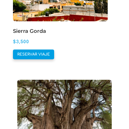
la
página
de
producto
Sierra Gorda
$
3,500
Este
RESERVAR VIAJE
producto
tiene
múltiples
variantes.
Las
opciones
se
pueden
elegir
en