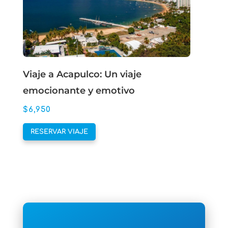
en
la
página
de
producto
Viaje a Acapulco: Un viaje
emocionante y emotivo
$
6,950
Este
RESERVAR VIAJE
producto
tiene
múltiples
variantes.
Las
opciones
se