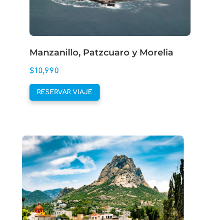
Manzanillo, Patzcuaro y Morelia
$
10,990
Este
RESERVAR VIAJE
producto
tiene
múltiples
variantes.
Las
opciones
se
pueden
elegir
en