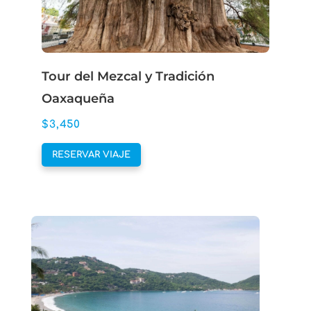
la
página
de
producto
Tour del Mezcal y Tradición
Oaxaqueña
$
3,450
Este
RESERVAR VIAJE
producto
tiene
múltiples
variantes.
Las
opciones
se
pueden
elegir