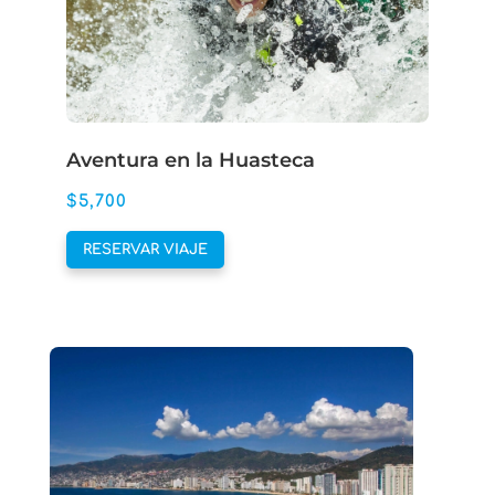
en
la
página
de
producto
Aventura en la Huasteca
$
5,700
Este
RESERVAR VIAJE
producto
tiene
múltiples
variantes.
Las
opciones
se
pueden
elegir