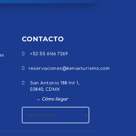
CONTACTO

+52 55 6166 7269
es

reservaciones@kenaxturismo.com

San Antonio 188 Int 1,
03840, CDMX
→ Cómo llegar