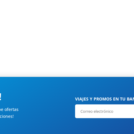
o, donde encontrarás inspiración, recomendaciones y guías para t
!
VIAJES Y PROMOS EN TU BA
be ofertas
ciones!