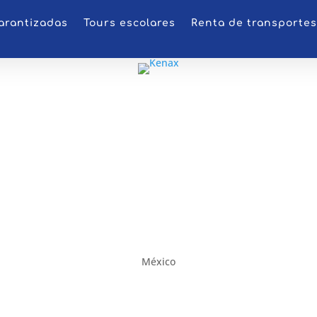
arantizadas
Tours escolares
Renta de transportes
México