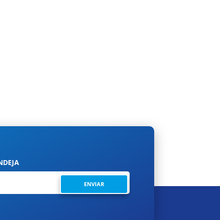
us próximas...
NDEJA
ENVIAR