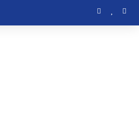


