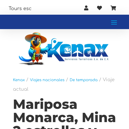



Tour
/
/
/ Viaje
Kenax
Viajes nacionales
De temporada
actual
Mariposa
Monarca, Mina