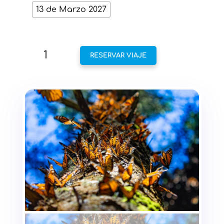
13 de Marzo 2027
MARIPOSA
RESERVAR VIAJE
MONARCA,
MINA
2
ESTRELLAS
Y
PRESA
BROCKMAN
CANTIDAD