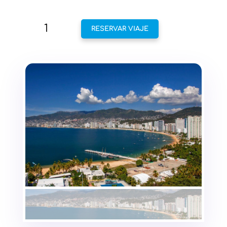
VIAJE
RESERVAR VIAJE
A
ACAPULCO:
UN
VIAJE
EMOCIONANTE
Y
EMOTIVO
CANTIDAD