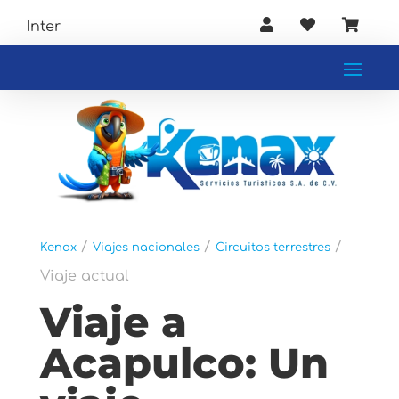



T
/
/
/
Kenax
Viajes nacionales
Circuitos terrestres
Viaje actual
Viaje a
Acapulco: Un